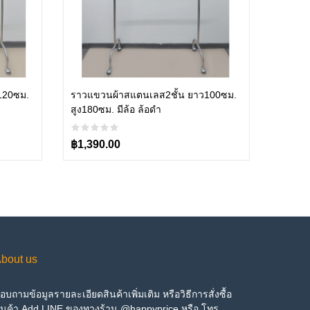
Add to cart
120ซม.
ราวแขวนผ้าสแตนเลส2ชั้น ยาว100ซม.
สูง180ซม. มีล้อ ล้อดำ
฿1,390.00
bout us
อบถามข้อมูลรายละเอียดสินค้าเพิ่มเติม หรือวิธีการสั่งซื้อ
ินค้า Add LINE ของทางร้าน @happyprice หรือ โทร