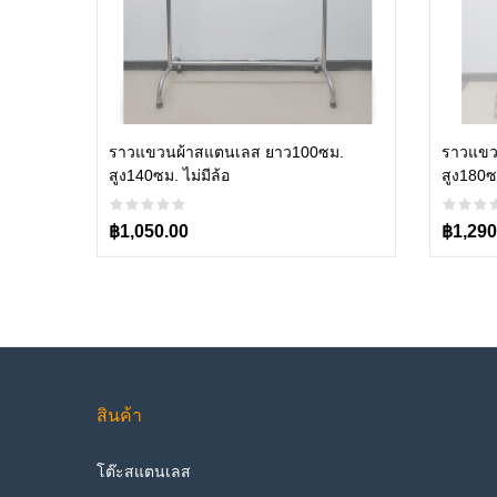
Add to cart
ราวแขวนผ้าสแตนเลส ยาว100ซม.
ราวแขว
สูง140ซม. ไม่มีล้อ
สูง180ซม
฿1,050.00
฿1,290
สินค้า
โต๊ะสแตนเลส